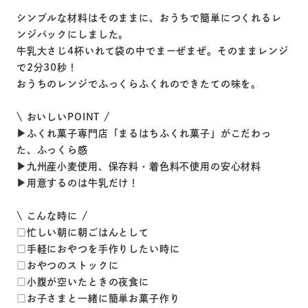
シンプルな材料はそのままに、おうちで簡単につくれるレ
ンジパックにしました。
牛乳大さじ4杯いれて袋の中でまーぜまぜ。そのままレンジ
で2分30秒！
おうちのレンジでふっくらふくれのできたての味を。
\ おいしいPOINT /
▶︎ふくれ菓子専門店「まるはちふくれ菓子」がこだわっ
た、ふっくら感
▶︎九州産小麦使用、保存料・着色料不使用の安心材料
▶︎用意するのは牛乳だけ！
\ こんな時に /
□忙しい朝に朝ごはんとして
□手軽におやつを手作りしたい時に
□おやつのストックに
□小腹が空いたときの夜食に
□お子さまと一緒に簡単お菓子作り