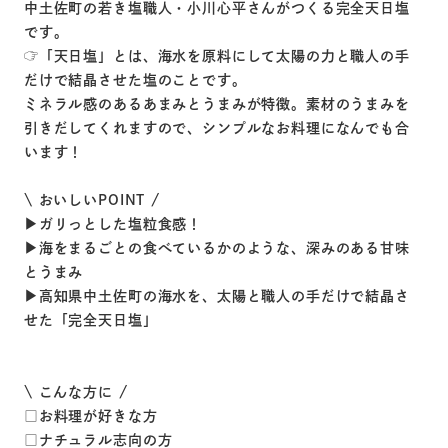
中土佐町の若き塩職人・小川心平さんがつくる完全天日塩
です。
☞「天日塩」とは、海水を原料にして太陽の力と職人の手
だけで結晶させた塩のことです。
ミネラル感のあるあまみとうまみが特徴。素材のうまみを
引きだしてくれますので、シンプルなお料理になんでも合
います！
\ おいしいPOINT /
▶︎ガリっとした塩粒食感！
▶︎海をまるごとの食べているかのような、深みのある甘味
とうまみ
▶︎高知県中土佐町の海水を、太陽と職人の手だけで結晶さ
せた「完全天日塩」
\ こんな方に /
□お料理が好きな方
□ナチュラル志向の方