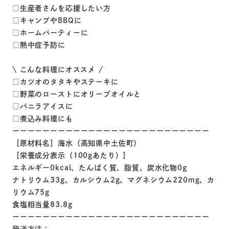
□生産者さんを応援したい方
□キャンプやBBQに
□ホームパーティーに
□熱中症予防に
\ こんな料理にオススメ /
□カツオのタタキやステーキに
□野菜のローストにオリーブオイルと
□バニラアイスに
□煮込み料理にも
ーーーーーーーーーーーーーーーーーーーーーーーーーー
［原材料名］海水（高知県中土佐町）
［栄養成分表示（100gあたり）］
エネルギー0kcal、たんぱく質、脂質、炭水化物0g
ナトリウム33g、カルシウム2g、マグネシウム220mg、カ
リウム75g
食塩相当量83.8g
ーーーーーーーーーーーーーーーーーーーーーーーーーー